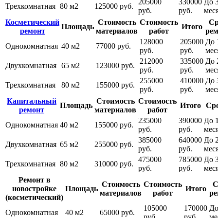
205000
330000
До 
Трехкомнатная
80 м2
125000 руб.
руб.
руб.
мес
Косметический
Стоимость
Стоимость
Ср
Площадь
Итого
ремонт
материалов
работ
рем
128000
205000
До 
Однокомнатная
40 м2
77000 руб.
руб.
руб.
мес
212000
335000
До 
Двухкомнатная
65 м2
123000 руб.
руб.
руб.
мес
255000
410000
До 
Трехкомнатная
80 м2
155000 руб.
руб.
руб.
мес
Капитальный
Стоимость
Стоимость
Площадь
Итого
Ср
ремонт
материалов
работ
235000
390000
До 1
Однокомнатная
40 м2
155000 руб.
руб.
руб.
мес
385000
640000
До 
Двухкомнатная
65 м2
255000 руб.
руб.
руб.
мес
475000
785000
До 
Трехкомнатная
80 м2
310000 руб.
руб.
руб.
мес
Ремонт в
Стоимость
Стоимость
С
новостройке
Площадь
Итого
материалов
работ
ре
(косметический)
105000
170000
До
Однокомнатная
40 м2
65000 руб.
руб.
руб.
ме