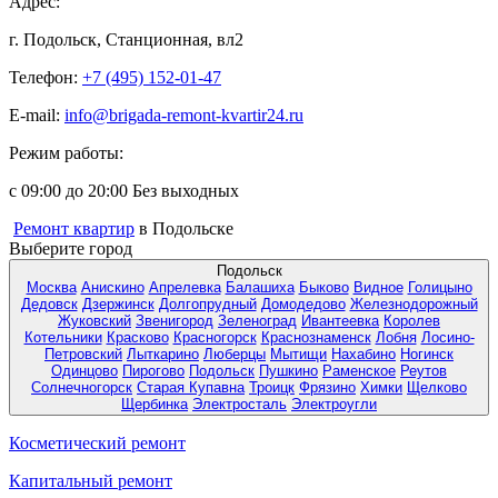
Адрес:
г. Подольск, Станционная, вл2
Телефон:
+7 (495) 152-01-47
E-mail:
info@brigada-remont-kvartir24.ru
Режим работы:
с 09:00 до 20:00 Без выходных
Ремонт квартир
в Подольске
Выберите город
Подольск
Москва
Анискино
Апрелевка
Балашиха
Быково
Видное
Голицыно
Дедовск
Дзержинск
Долгопрудный
Домодедово
Железнодорожный
Жуковский
Звенигород
Зеленоград
Ивантеевка
Королев
Котельники
Красково
Красногорск
Краснознаменск
Лобня
Лосино-
Петровский
Лыткарино
Люберцы
Мытищи
Нахабино
Ногинск
Одинцово
Пирогово
Подольск
Пушкино
Раменское
Реутов
Солнечногорск
Старая Купавна
Троицк
Фрязино
Химки
Щелково
Щербинка
Электросталь
Электроугли
Косметический ремонт
Капитальный ремонт