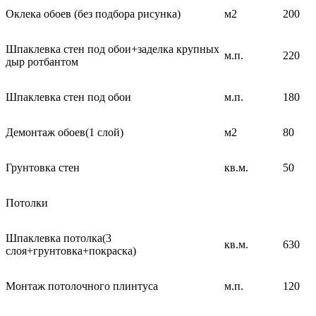
Оклека обоев (без подбора рисунка)
м2
200
Шпаклевка стен под обои+заделка крупных
м.п.
220
дыр ротбантом
Шпаклевка стен под обои
м.п.
180
Демонтаж обоев(1 слой)
м2
80
Грунтовка стен
кв.м.
50
Потолки
Шпаклевка потолка(3
кв.м.
630
слоя+грунтовка+покраска)
Монтаж потолочного плинтуса
м.п.
120