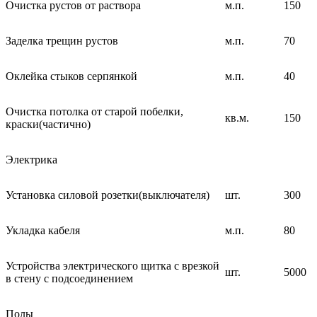
Очистка рустов от раствора
м.п.
150
Заделка трещин рустов
м.п.
70
Оклейка стыков серпянкой
м.п.
40
Очистка потолка от старой побелки,
кв.м.
150
краски(частично)
Электрика
Установка силовой розетки(выключателя)
шт.
300
Укладка кабеля
м.п.
80
Устройства электрического щитка с врезкой
шт.
5000
в стену с подсоединением
Полы